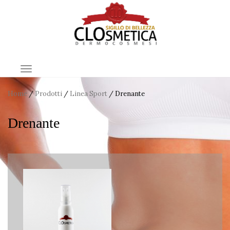
TOGGLE NAVIGATION
Home
/
Prodotti
/
Linea Sport
/ Drenante
Drenante