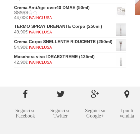
5
di 5
Crema AntiAge over40 DMAE (50ml)
44,00
€
IVA INCLUSA
5
di 5
TERMO SPRAY DRENANTE Corpo (250ml)
49,90
€
IVA INCLUSA
Crema Corpo SNELLENTE RIDUCENTE (250ml)
54,90
€
IVA INCLUSA
Maschera viso IDRAEXTREME (125ml)
42,90
€
IVA INCLUSA
Seguici su
Seguici su
Seguici su
I punti
Facebook
Twitter
Google+
vendita