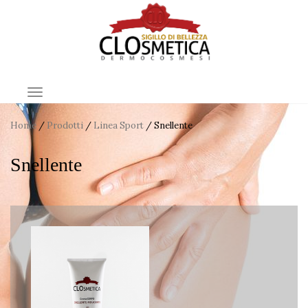
TOGGLE NAVIGATION
Home
/
Prodotti
/
Linea Sport
/ Snellente
Snellente