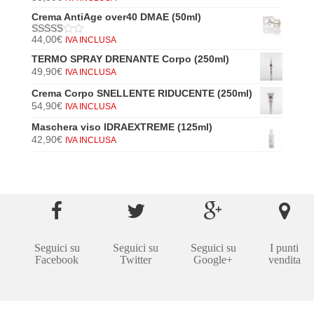
5
di 5
Crema AntiAge over40 DMAE (50ml)
44,00
€
IVA INCLUSA
5
di 5
TERMO SPRAY DRENANTE Corpo (250ml)
49,90
€
IVA INCLUSA
Crema Corpo SNELLENTE RIDUCENTE (250ml)
54,90
€
IVA INCLUSA
Maschera viso IDRAEXTREME (125ml)
42,90
€
IVA INCLUSA
Seguici su
Seguici su
Seguici su
I punti
Facebook
Twitter
Google+
vendita