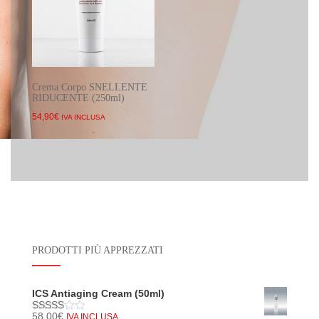
Crema Corpo SNELLENTE
RIDUCENTE (250ml)
54,90
€
IVA INCLUSA
PRODOTTI PIÙ APPREZZATI
ICS Antiaging Cream (50ml)
58,00
€
IVA INCLUSA