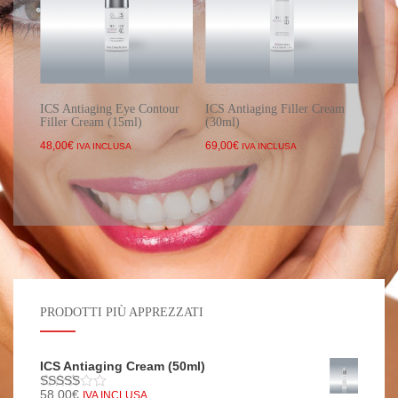
ICS Antiaging Eye Contour
ICS Antiaging Filler Cream
Filler Cream (15ml)
(30ml)
48,00
€
69,00
€
IVA INCLUSA
IVA INCLUSA
PRODOTTI PIÙ APPREZZATI
ICS Antiaging Cream (50ml)
58,00
€
IVA INCLUSA