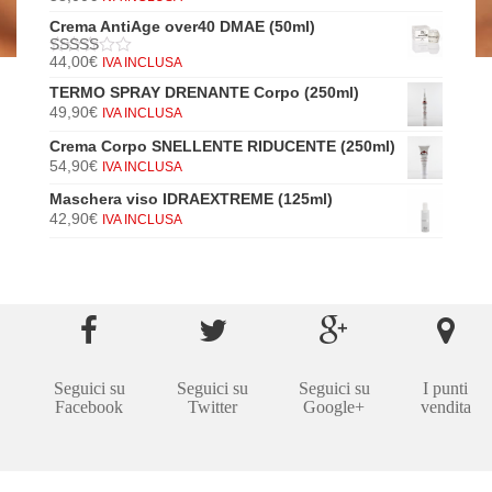
5
di 5
Crema AntiAge over40 DMAE (50ml)
44,00
€
IVA INCLUSA
5
di 5
TERMO SPRAY DRENANTE Corpo (250ml)
49,90
€
IVA INCLUSA
Crema Corpo SNELLENTE RIDUCENTE (250ml)
54,90
€
IVA INCLUSA
Maschera viso IDRAEXTREME (125ml)
42,90
€
IVA INCLUSA
Seguici su
Seguici su
Seguici su
I punti
Facebook
Twitter
Google+
vendita