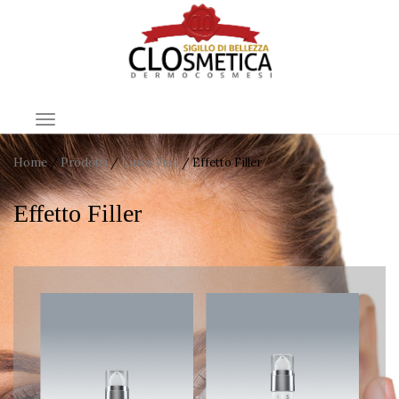
TOGGLE NAVIGATION
Home
/
Prodotti
/
Linea Viso
/ Effetto Filler
Effetto Filler