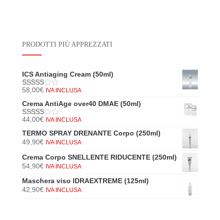
PRODOTTI PIÙ APPREZZATI
ICS Antiaging Cream (50ml)
58,00
€
IVA INCLUSA
5
di 5
Crema AntiAge over40 DMAE (50ml)
44,00
€
IVA INCLUSA
5
di 5
TERMO SPRAY DRENANTE Corpo (250ml)
49,90
€
IVA INCLUSA
Crema Corpo SNELLENTE RIDUCENTE (250ml)
54,90
€
IVA INCLUSA
Maschera viso IDRAEXTREME (125ml)
42,90
€
IVA INCLUSA