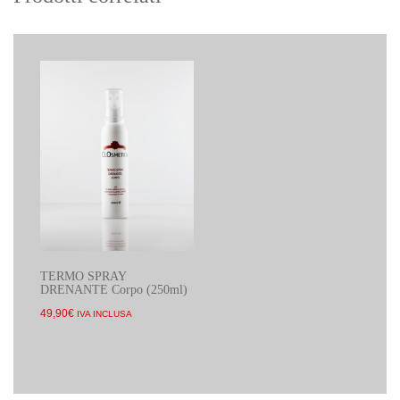
TERMO SPRAY
DRENANTE Corpo (250ml)
49,90
€
IVA INCLUSA