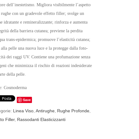
ore dell’inestetismo. Migliora visibilmente l’aspetto
 rughe con un gradevole effetto filler; svolge un
e idratante e remineralizzante; rinforza e aumenta
egrità della barriera cutanea; previene la perdita
qua trans-epidermica; promuove l’elasticità cutanea;
alla pelle una nuova luce e la protegge dalla foto-
icità dei raggi UV. Contiene una profumazione senza
geni che minimizza il rischio di reazioni indesiderate
rte della pelle.
e: Cosmoderma
Save
gorie:
Linea Viso
,
Antirughe
,
Rughe Profonde
,
to Filler
,
Rassodanti Elasticizzanti