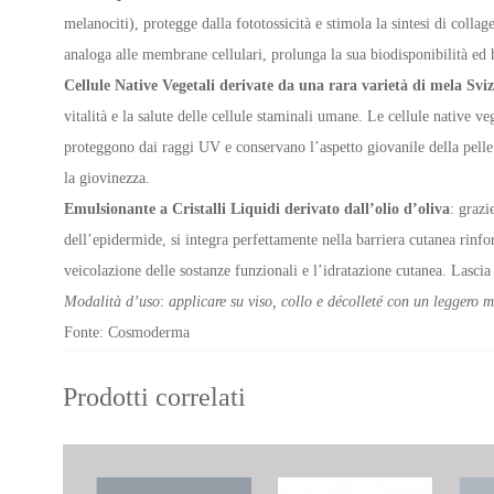
melanociti), protegge dalla fototossicità e stimola la sintesi di colla
analoga alle membrane cellulari, prolunga la sua biodisponibilità ed 
Cellule Native Vegetali derivate da una rara varietà di mela Svi
vitalità e la salute delle cellule staminali umane. Le cellule native ve
proteggono dai raggi UV e conservano l’aspetto giovanile della pel
la giovinezza.
Emulsionante a Cristalli Liquidi derivato dall’olio d’oliva
: grazi
dell’epidermide, si integra perfettamente nella barriera cutanea rinf
veicolazione delle sostanze funzionali e l’idratazione cutanea. Lascia
Modalità d’uso
:
applicare su viso, collo e décolleté con un leggero
Fonte: Cosmoderma
Prodotti correlati