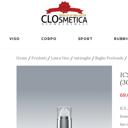
VISO
CORPO
SPORT
RUBRI
Home
/
Prodotti
/
Linea Viso
/
Antirughe
/
Rughe Profonde
/ 
IC
(3
69,
ICS 
biot
bio-i