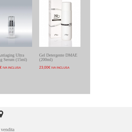
ntiaging Ultra
Gel Detergente DMAE
ng Serum (15ml)
(200ml)
€
23,00
€
IVA INCLUSA
IVA INCLUSA
 vendita