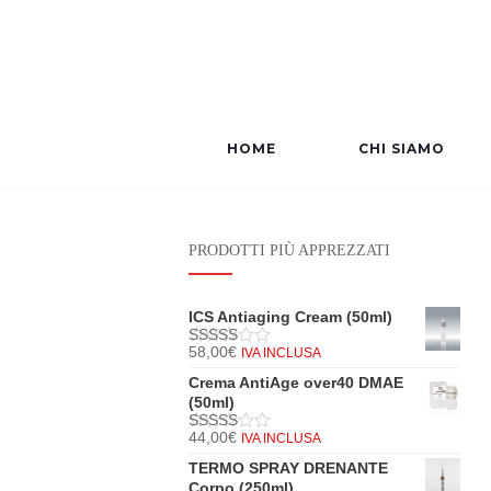
HOME
CHI SIAMO
PRODOTTI PIÙ APPREZZATI
ICS Antiaging Cream (50ml)
58,00
€
IVA INCLUSA
5
di 5
Crema AntiAge over40 DMAE
(50ml)
44,00
€
IVA INCLUSA
5
di 5
TERMO SPRAY DRENANTE
Corpo (250ml)