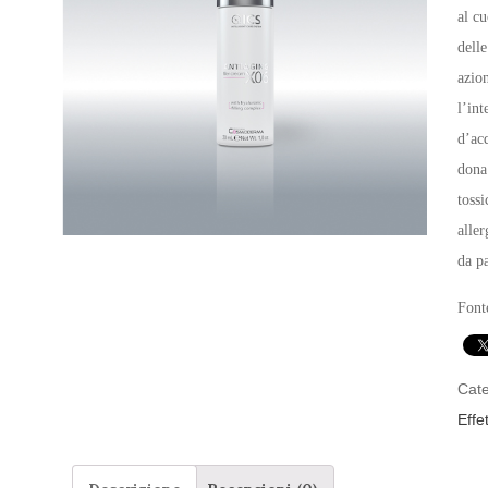
al cu
delle
azion
l’int
d’ac
dona 
toss
aller
da pa
Font
Cate
Effet