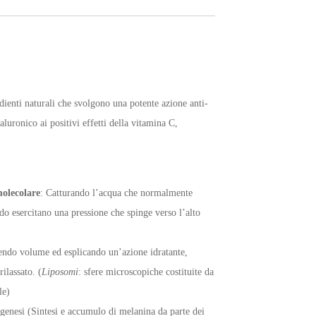
edienti naturali che svolgono una potente azione anti-
aluronico ai positivi effetti della vitamina C,
molecolare
: Catturando l’acqua che normalmente
do esercitano una pressione che spinge verso l’alto
rendo volume ed esplicando un’azione idratante,
ilassato. (
Liposomi
: sfere microscopiche costituite da
le)
ogenesi (Sintesi e accumulo di melanina da parte dei