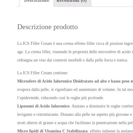
Descrizione
Recensioni (0)
Descrizione prodotto
La ICS Filler Cream è una crema effetto filler ricca di preziosi ingr
age. La crema filler, riunendo le proprietà delle microsfere di acido i
ridisegna un viso dai contorni morbidi e dalla pelle liscia e tonica.
La ICS Filler Cream contiene:
Microsfere di Acido Ialuronico Disidratato ad alto e basso peso 
evapora dalla pelle, si rigonfiano ed aumentano di volume. In tal mo
l’epidermide, riducendo così le rughe più profonde.
Liposomi di Acido Ialuronico
: Aiutano a diminuire le rughe confe
levigante e ristrutturante. Donano alla pelle un aspetto più giovane e r
strati alterni di grasso e acqua che facilitano la penetrazione nella pel
Micro lipidi di Vitamina C Stabilizzata
: effetto inibente la melan