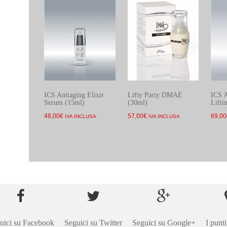
ICS Antiaging Elixir
Lifty Party DMAE
ICS A
Serum (15ml)
(30ml)
Lifti
48,00
€
57,00
€
69,00
IVA INCLUSA
IVA INCLUSA
uici su Facebook
Seguici su Twitter
Seguici su Google+
I punti