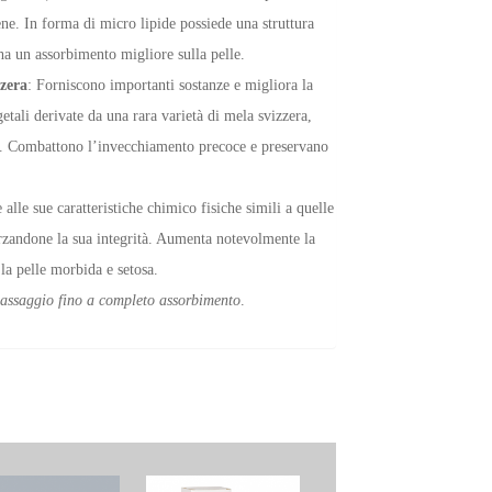
gene. In forma di micro lipide possiede una struttura
ha un assorbimento migliore sulla pelle.
zzera
: Forniscono importanti sostanze e migliora la
getali derivate da una rara varietà di mela svizzera,
le. Combattono l’invecchiamento precoce e preservano
e alle sue caratteristiche chimico fisiche simili a quelle
orzandone la sua integrità. Aumenta notevolmente la
 la pelle morbida e setosa.
 massaggio fino a completo assorbimento
.