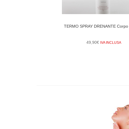
TERMO SPRAY DRENANTE Corpo 
49,90
€
IVA INCLUSA
1
2
3
4
5
6
7