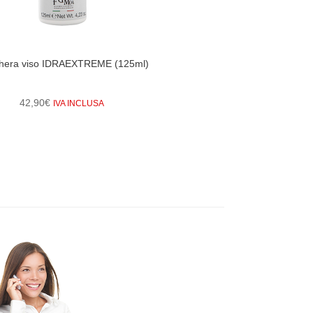
hera viso IDRAEXTREME (125ml)
ICS Antiaging
42,90
€
69,00
IVA INCLUSA