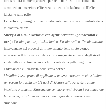
loro struttura in microparticelle permette un rilascio controllato nel
tempo ed una maggiore efficienza, aumentando la durata dell’effetto
idratante sulla pelle.
Estratto di ginseng:
azione rivitalizzante, tonificante e stimolante della
microcircolazione.
Sinergia di alfa-idrossiacidi con agenti idratanti (polisaccaridi e
urea):
l
’acido glicolico, l’acido lattico, l’acido malico, l’acido tartarico
intervengono nei processi di rinnovamento dello strato corneo
accelerando il turnover cellulare con conseguente aumento degli strati
vitali della cute. Aumentano la luminosità della pelle, migliorano
l’idratazione e l’elasticità dello strato corneo.
Modalità d’uso: prima di applicare la mousse, struccare occhi e labbra
se necessario. Applicare 3/4 noci di Mousse sulla parte da trattare
inumidita o asciutta. Massaggiare con movimenti circolari per rimuovere
le impurità, quindi risciacquare ed asciugare delicatamente senza
strofinare.