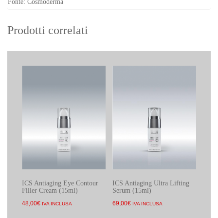
Fonte: Cosmoderma
Prodotti correlati
ICS Antiaging Eye Contour
ICS Antiaging Ultra Lifting
Filler Cream (15ml)
Serum (15ml)
48,00
€
69,00
€
IVA INCLUSA
IVA INCLUSA