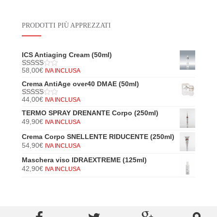
PRODOTTI PIÙ APPREZZATI
ICS Antiaging Cream (50ml)
58,00
€
IVA INCLUSA
5
di 5
Crema AntiAge over40 DMAE (50ml)
44,00
€
IVA INCLUSA
5
di 5
TERMO SPRAY DRENANTE Corpo (250ml)
49,90
€
IVA INCLUSA
Crema Corpo SNELLENTE RIDUCENTE (250ml)
54,90
€
IVA INCLUSA
Maschera viso IDRAEXTREME (125ml)
42,90
€
IVA INCLUSA