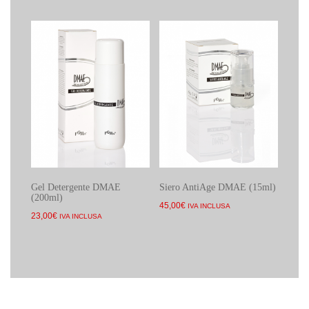
Gel Detergente DMAE
Siero AntiAge DMAE (15ml)
(200ml)
45,00
€
IVA INCLUSA
23,00
€
IVA INCLUSA