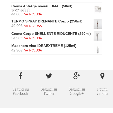
5
di 5
Crema AntiAge over40 DMAE (50ml)
44,00
€
IVA INCLUSA
5
di 5
TERMO SPRAY DRENANTE Corpo (250ml)
49,90
€
IVA INCLUSA
Crema Corpo SNELLENTE RIDUCENTE (250ml)
54,90
€
IVA INCLUSA
Maschera viso IDRAEXTREME (125ml)
42,90
€
IVA INCLUSA
Seguici su
Seguici su
Seguici su
I punti
Facebook
Twitter
Google+
vendita