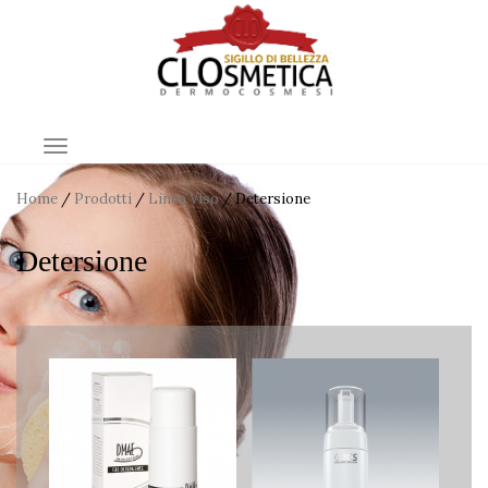
TOGGLE NAVIGATION
Home
/
Prodotti
/
Linea Viso
/ Detersione
Detersione