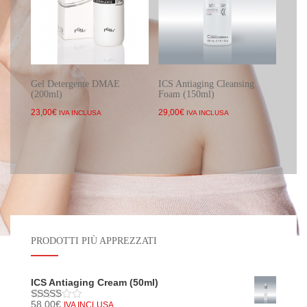
Gel Detergente DMAE
ICS Antiaging Cleansing
(200ml)
Foam (150ml)
23,00
€
29,00
€
IVA INCLUSA
IVA INCLUSA
PRODOTTI PIÙ APPREZZATI
ICS Antiaging Cream (50ml)
58,00
€
IVA INCLUSA